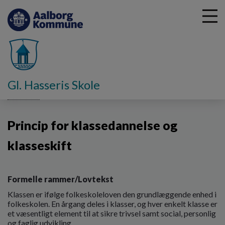
G
Gl. Hasseris Skole
å
Principper
Princip for klassedannelse og klasseskift
t
i
Princip for klassedannelse og
l
h
klasseskift
o
v
e
d
Formelle rammer/Lovtekst
i
Klassen er ifølge folkeskoleloven den grundlæggende enhed i
n
folkeskolen. En årgang deles i klasser, og hver enkelt klasse er
d
et væsentligt element til at sikre trivsel samt social, personlig
h
og faglig udvikling.