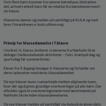
Hvis flere børn kommer fra samme børnehave, tilstræbes
det, at hvert enkelt barn får en relation fra børnehaven med i
sin klasse.
Klasserne dannes og meldes ud samtidigt på AULA og med
brev i forældrenes e-boks ultimo maj
Princip for klassedannelse i 7.klasse
I foråret i 6. klasse, inviterer vi eleverne fra Nørholm til at
deltage i fællesskabende aktiviteter – f.eks. brætspil dag og
sportsdag før sommerferien.
Elever fra 9. årgang besøger 6. klasserne og fortæller om
deres oplevelser med deres klassedannelser.
De nye klasser laves i samarbejde mellem afgivende team,
hvor der også gives grundige overleveringer på alle børn. Der
afholdes også et overleveringsmøde med lærerteamet på
Nørholm Skole inden klassedannelserne.
De nye klasser meldes ud samtidigt via Aula på en given dato.