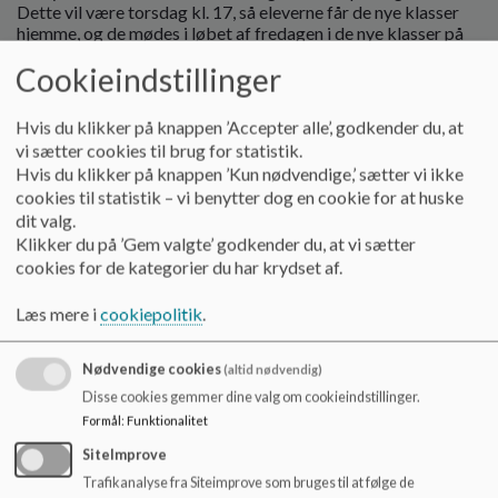
Dette vil være torsdag kl. 17, så eleverne får de nye klasser
hjemme, og de mødes i løbet af fredagen i de nye klasser på
skolen. Eleverne fra Nørholm inviteres også denne dag.
Cookieindstillinger
Ønsker
Hvis du klikker på knappen ’Accepter alle’, godkender du, at
Der afholdes individuelle elevsamtaler, hvor der tales om,
vi sætter cookies til brug for statistik.
hvilke tanker eleven selv har i forhold til den nye klasser, dette
Hvis du klikker på knappen ’Kun nødvendige,’ sætter vi ikke
kan eks. være i forhold til interesser, kontaktflader og sociale
cookies til statistik – vi benytter dog en cookie for at huske
relationer. Der er mulighed for at komme med 3-5 ønsker på
dit valg.
kammerater, man ønsker at komme i klasse med til disse
Klikker du på ’Gem valgte’ godkender du, at vi sætter
samtaler. Dette noteres af teamet. Skolen bestræber sig på at
opfylde minimum et af disse ønsker.
cookies for de kategorier du har krydset af.
Efter elevsamtalerne afholdes skole/hjem samtaler i foråret
Læs mere i
cookiepolitik
.
op imod de nye klassedannelser. Her afsættes 20 min til
samtalen, så der er tid til at tale om evt. særlige
opmærksomheder omkring det enkelte barn.
Nødvendige cookies
(altid nødvendig)
Disse cookies gemmer dine valg om cookieindstillinger.
Der laves altså ikke længere en skriftlig ønskeseddel
Formål
:
Funktionalitet
hjemmefra som hidtil.
SiteImprove
Efter den nye klassedannelse
Trafikanalyse fra Siteimprove som bruges til at følge de