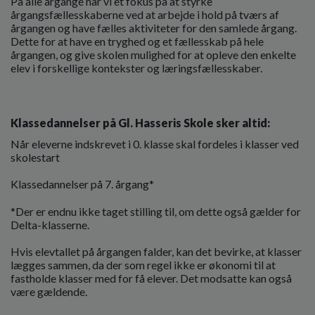
På alle årgange har vi et fokus på at styrke
årgangsfællesskaberne ved at arbejde i hold på tværs af
årgangen og have fælles aktiviteter for den samlede årgang.
Dette for at have en tryghed og et fællesskab på hele
årgangen, og give skolen mulighed for at opleve den enkelte
elev i forskellige kontekster og læringsfællesskaber.
Klassedannelser på Gl. Hasseris Skole sker altid:
Når eleverne indskrevet i 0. klasse skal fordeles i klasser ved
skolestart
Klassedannelser på 7. årgang*
*Der er endnu ikke taget stilling til, om dette også gælder for
Delta-klasserne.
Hvis elevtallet på årgangen falder, kan det bevirke, at klasser
lægges sammen, da der som regel ikke er økonomi til at
fastholde klasser med for få elever. Det modsatte kan også
være gældende.