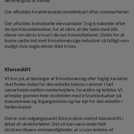
lærerne godt at kende.
Der afholdes forældremøde umiddelbart efter sommerferien
Der afholdes individuelle elevsamtaler 3 og 6 måneder efter
de nye klassedannelser, for at sikre, at der tales med alle
elever om deres trivsel i de nye konstellationer. Dette for at
kunne sætte ind med trivselsmæssige indsatser så tidligt som
muligt, hvis nogle elever ikke trives.
Klasseskift
Vi tror på, at løsninger af trivselsmæssig eller faglig karakter
skal findes inden for den enkelte klasses rammer i tæt
samarbejde mellem medarbejdere, forældre og ledelse. Vi
arbejder gennem hele skoletiden med trivselsindsatser på
klasseniveau og årgangsniveau og har øje for den enkelte i
fællesskabet
Det er som udgangspunkt ikke praksis med et klasseskift i
løbet af skoleforløbet. Det vil kun være under helt
ekstraordinære omstændigheder, at vi som ledelse vil