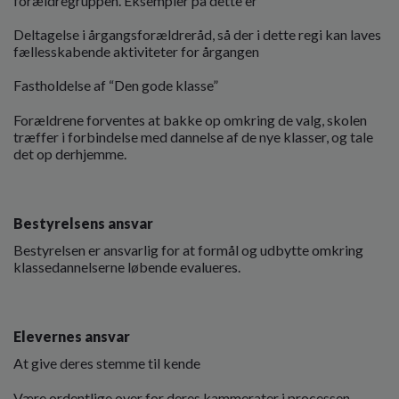
forældregruppen. Eksempler på dette er
Deltagelse i årgangsforældreråd, så der i dette regi kan laves
fællesskabende aktiviteter for årgangen
Fastholdelse af “Den gode klasse”
Forældrene forventes at bakke op omkring de valg, skolen
træffer i forbindelse med dannelse af de nye klasser, og tale
det op derhjemme.
Bestyrelsens ansvar
Bestyrelsen er ansvarlig for at formål og udbytte omkring
klassedannelserne løbende evalueres.
Elevernes ansvar
At give deres stemme til kende
Være ordentlige over for deres kammerater i processen