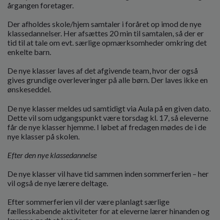
årgangen foretager.
Der afholdes skole/hjem samtaler i foråret op imod de nye
klassedannelser. Her afsættes 20 min til samtalen, så der er
tid til at tale om evt. særlige opmærksomheder omkring det
enkelte barn.
De nye klasser laves af det afgivende team, hvor der også
gives grundige overleveringer på alle børn. Der laves ikke en
ønskeseddel.
De nye klasser meldes ud samtidigt via Aula på en given dato.
Dette vil som udgangspunkt være torsdag kl. 17, så eleverne
får de nye klasser hjemme. I løbet af fredagen mødes de i de
nye klasser på skolen.
Efter den nye klassedannelse
De nye klasser vil have tid sammen inden sommerferien – her
vil også de nye lærere deltage.
Efter sommerferien vil der være planlagt særlige
fællesskabende aktiviteter for at eleverne lærer hinanden og