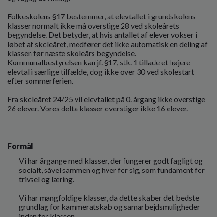
o
l
Folkeskolens §17 bestemmer, at elevtallet i grundskolens
d
klasser normalt ikke må overstige 28 ved skoleårets
e
begyndelse. Det betyder, at hvis antallet af elever vokser i
løbet af skoleåret, medfører det ikke automatisk en deling af
t
klassen før næste skoleårs begyndelse.
Kommunalbestyrelsen kan jf. §17, stk. 1 tillade et højere
elevtal i særlige tilfælde, dog ikke over 30 ved skolestart
efter sommerferien.
Fra skoleåret 24/25 vil elevtallet på 0. årgang ikke overstige
26 elever. Vores delta klasser overstiger ikke 16 elever.
Formål
Vi har årgange med klasser, der fungerer godt fagligt og
socialt, såvel sammen og hver for sig, som fundament for
trivsel og læring.
Vi har mangfoldige klasser, da dette skaber det bedste
grundlag for kammeratskab og samarbejdsmuligheder
inden for klassen.