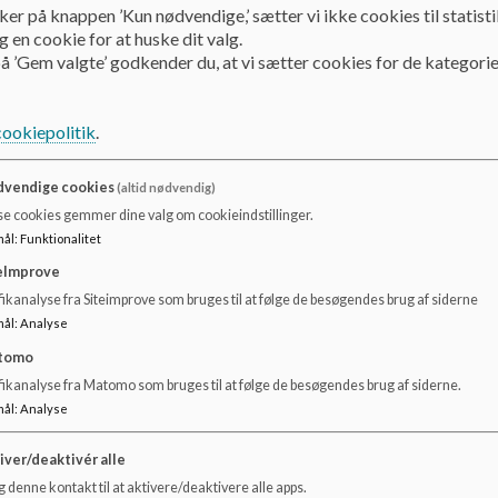
ker på knappen ’Kun nødvendige,’ sætter vi ikke cookies til statisti
 en cookie for at huske dit valg.
Information
Links
å ’Gem valgte’ godkender du, at vi sætter cookies for de kategorie
Links
cookiepolitik
.
Siden indeholder links til forskellige samarbejdspartnere.
vendige cookies
(altid nødvendig)
se cookies gemmer dine valg om cookieindstillinger.
Ungdomsskolen og kulturskolen
mål
:
Funktionalitet
PPR
eImprove
ikanalyse fra Siteimprove som bruges til at følge de besøgendes brug af siderne
Hasseris Skolernes Lejrhytte
mål
:
Analyse
tomo
fikanalyse fra Matomo som bruges til at følge de besøgendes brug af siderne.
mål
:
Analyse
iver/deaktivér alle
 denne kontakt til at aktivere/deaktivere alle apps.