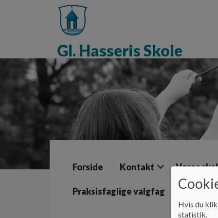
G
å
t
i
Gl. Hasseris Skole
l
h
o
v
e
d
i
n
d
h
o
l
Forside
Kontakt
Vores sko
d
e
Cookie
t
Praksisfaglige valgfag
Hvis du klik
statistik.