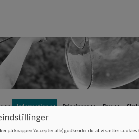
le
Information
Principper
Dus
Skol
indstillinger
ker på knappen ’Accepter alle’, godkender du, at vi sætter cookies t