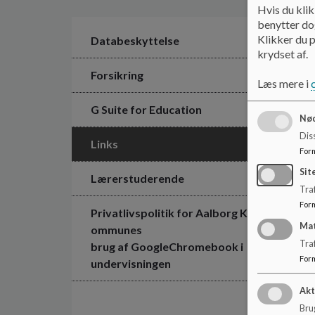
Hvis du klik
benytter dog
Klikker du p
Databeskyttelse
krydset af.
Forsikring
Læs mere i
G Suite for Education
Nød
Dis
Links
For
Sit
Lærerstuderende
Traf
For
Privatlivspolitik for Aalborg K
Ma
ommunes
Tra
brug af GoogleChromebook i
For
undervisningen
Akt
Brug